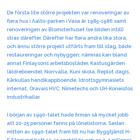
De första lite större projekten var renoveringar av
flera hus i Aalto-parken i Vasa år 1985-1986 samt
renoveringen av Blomsterhuset (se bilden intill)
strax därefter. Därefter har flera andra lika stora,
och ännu större projekt utförts fram till idag, både
restaureringar och nybyggen; nämnas kan bland
annat Finlaysons arbetsbostäder, Kastusgården
(äldreboende), Norrvalla, Kuni skola, Replot dagis,
Kårkullas handikappboende, Idrottsgymnasiets
internat, Oravais HVC, Nimetechs och UH-Koneistos
industrihallar.
I början av 1990-talet hade firman så mycket jobb
att 20-25 personer fanns på lönelistorna. Sedan
mitten av 1990-talet fram till nu har Byggtjänst H-